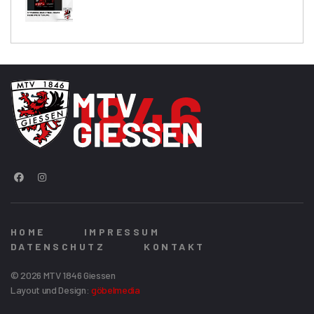
HOME
IMPRESSUM
DATENSCHUTZ
KONTAKT
© 2026 MTV 1846 Giessen
Layout und Design:
göbelmedia