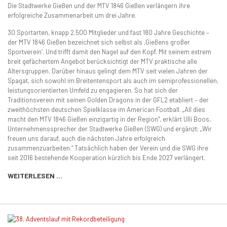
Die Stadtwerke Gießen und der MTV 1846 Gießen verlängern ihre
erfolgreiche Zusammenarbeit um drei Jahre.
30 Sportarten, knapp 2.500 Mitglieder und fast 180 Jahre Geschichte –
der MTV 1846 Gießen bezeichnet sich selbst als ,Gießens großer
Sportverein‘. Und trifft damit den Nagel auf den Kopf. Mit seinem extrem
breit gefächertem Angebot berücksichtigt der MTV praktische alle
Altersgruppen. Darüber hinaus gelingt dem MTV seit vielen Jahren der
Spagat, sich sowohl im Breitentensport als auch im semiprofessionellen,
leistungsorientierten Umfeld zu engagieren. So hat sich der
Traditionsverein mit seinen Golden Dragons in der GFL2 etabliert – der
zweithöchsten deutschen Spielklasse im American Football. „All dies
macht den MTV 1846 Gießen einzigartig in der Region“, erklärt Ulli Boos,
Unternehmenssprecher der Stadtwerke Gießen (SWG) und ergänzt: „Wir
freuen uns darauf, auch die nächsten Jahre erfolgreich
zusammenzuarbeiten.“ Tatsächlich haben der Verein und die SWG ihre
seit 2016 bestehende Kooperation kürzlich bis Ende 2027 verlängert.
WEITERLESEN …