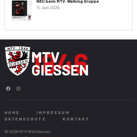
NEU beim MTV: Walking Gruppe
11. Juni 2026
HOME
IMPRESSUM
DATENSCHUTZ
KONTAKT
© 2026 MTV 1846 Giessen